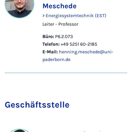
Meschede
>
Energiesystemtechnik (EST)
Leiter - Professor
Büro:
P6.2.073
Telefon:
+49 5251 60-2185
E-Mail:
henning.meschede@uni-
paderborn.de
Ge­schäfts­stel­le